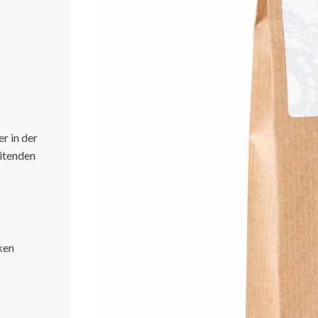
r in der
itenden
ken